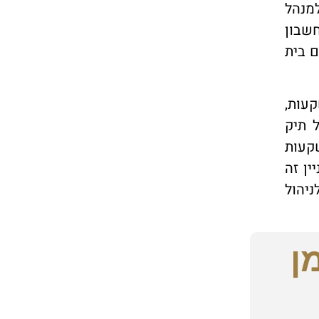
מנהל
שבון
 בית
קעות,
 תיק
קעות
ין זה
יהול
ן