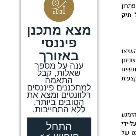
פתרון
 תיק
מצא מתכנן
פיננסי
השיאו
באזורך
ניתן
ענה על מספר
גשים
שאלות, קבל
צעות
התאמה
למתכננים פיננסים
רלוונטים ומצא את
הטובים ביותר.
ללא התחייבות.
ימנע
ל-ידי
התחל
ט של