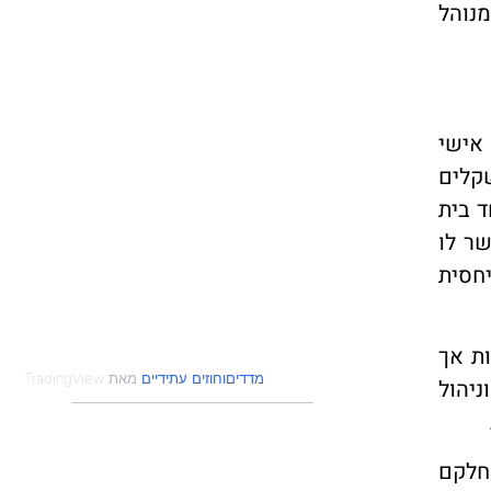
נוהל
אישי
קלים
 בית
שר לו
חסית
ת אך
מדדים
חוזים עתידיים
ניהול
חלקם