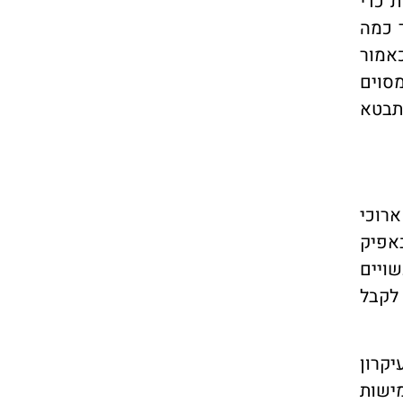
 כדי
 כמה
כאמור
מסוים
תבטא
רוכי
באפיק
שויים
לקבל
יקרון
ישות