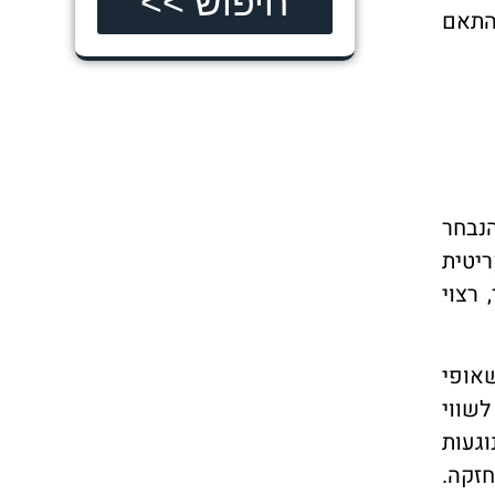
חיפוש >>
התאם
נבחר
יטית
 רצוי
אופי
 בין 0.5% ל-2% בשנה ביחס לשווי
וגעות
חזקה.