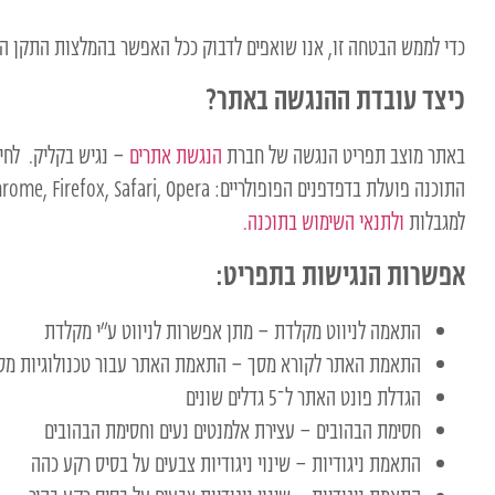
כדי לממש הבטחה זו, אנו שואפים לדבוק ככל האפשר בהמלצות התקן הישראלי (ת"י 5568) לנגישות תכנים באינטרנט ברמת AA ומסמ
כיצד עובדת ההנגשה באתר?
באתר מוצב תפריט הנגשה של חברת
הנגשת אתרים
– נגיש בקליק. לחי
למגבלות
ולתנאי השימוש בתוכנה.
אפשרות הנגישות בתפריט:
התאמה לניווט מקלדת – מתן אפשרות לניווט ע״י מקלדת
התאמת האתר לקורא מסך – התאמת האתר עבור טכנולוגיות מסייעות כגון 
הגדלת פונט האתר ל־5 גדלים שונים
חסימת הבהובים – עצירת אלמנטים נעים וחסימת הבהובים
התאמת ניגודיות – שינוי ניגודיות צבעים על בסיס רקע כהה