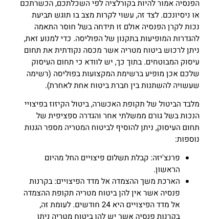
הפנסיה אמור להיות בקורלציה לפי השכלתכם, הכשרתכם
או ניסיונכם. לצד זה, עשוי לקרות מצב בו תוגש תביעת
נכות לקרן הפנסיה אולם זו תידחה בשל חוסר התאמה
להגדרות המופיעות בתקנון של הפוליסה. כדי למנוע זאת,
ניתן לרכוש ביטוח מטריה אשר מכסה נקודתית את תחום
עיסוק המבוטחים. בתוך כך, יש לוודא כי תחום העיסוק
שלכם אכן מופיע ברשימת המקצועות בפוליסה (רשימה
שעשויה להשתנות בין חברת ביטוח אחת לאחרת).
מלבד הביטול של תקופת האכשרה, ביטול הקיזוז בפיצויי
הנכות בשל גורם ממשלתי אחר והגדרה ספציפית של
תחום העיסוק, ניתן להוסיף לביטוח המטריה מספר הגנות
נוספות:
פרנצ'יזה: קבלת תשלום פיצויים החל מהיום
הראשון.
הארכת משך ההצמדה אל מדד הפיצויים: בקרנות
פנסיה אשר אין להן ביטוח מטריה תקופת ההצמדה
אל מדד הפיצויים היא 24 חודשים. לעומת זה,
בקרנות פנסיה אשר יש להן ביטוח מטריה ניתן