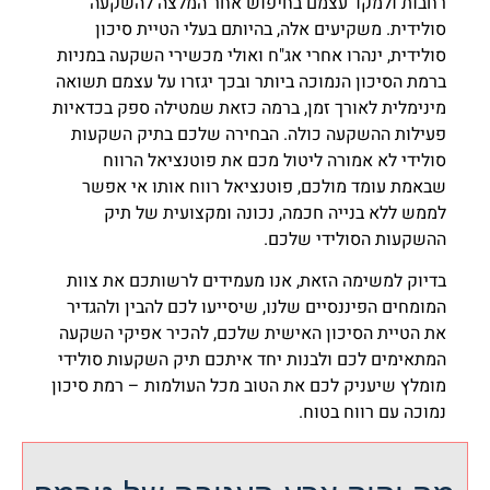
רחבות ולמקד עצמם בחיפוש אחר המלצה להשקעה
סולידית. משקיעים אלה, בהיותם בעלי הטיית סיכון
סולידית, ינהרו אחרי אג"ח ואולי מכשירי השקעה במניות
ברמת הסיכון הנמוכה ביותר ובכך יגזרו על עצמם תשואה
מינימלית לאורך זמן, ברמה כזאת שמטילה ספק בכדאיות
פעילות ההשקעה כולה. הבחירה שלכם בתיק השקעות
סולידי לא אמורה ליטול מכם את פוטנציאל הרווח
שבאמת עומד מולכם, פוטנציאל רווח אותו אי אפשר
לממש ללא בנייה חכמה, נכונה ומקצועית של תיק
ההשקעות הסולידי שלכם.
בדיוק למשימה הזאת, אנו מעמידים לרשותכם את צוות
המומחים הפיננסיים שלנו, שיסייעו לכם להבין ולהגדיר
את הטיית הסיכון האישית שלכם, להכיר אפיקי השקעה
המתאימים לכם ולבנות יחד איתכם תיק השקעות סולידי
מומלץ שיעניק לכם את הטוב מכל העולמות – רמת סיכון
נמוכה עם רווח בטוח.