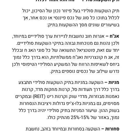
תיק השקעות סולידי בעל פיזור נכון של הסיכון, יכול
לכלול בתוכו כל סוג של נכס פיננסי או נכס אחר, אך
בשיעורים שונים מסך ההשקעות בתיק:
אג"ח –
אגרות חוב נחשבות לניירות ערך סולידיים במיוחד,
ולכן נהנות גם מנוכחות גבוהה בתיקי השקעות סולידיים.
יחד עם זאת, פוטנציאל התשואה של כל סוגי האג ח ובכלל
זה, אג ח קונצרניות ואג"ח ממשלתיות, הוא בדרך כלל נמוך
ביחס לשאיפות הרווח של המשקיע הסולידי הטיפוסי ולכן
נדרש שילוב של נכסים נוספים בתיק.
מניות –
השקעה במניות בתיק השקעות סולידי תתבצע
בדרך כלל דרך תעודות סל, קרנות מחקות מדד, קרנות
נאמנות מבוזרות, מדדי שוק וקרנות ריט (REIT) ובמקרים
מסוימים, גם במניות בלו-צ'יפ גדולות ויציבות הנסחרות
בשוק ההון. שיעור המניות בתיק סולידי יהיה בדרך כלל
נמוך, באזור של 15%-25% מהתיק כולו.
סחורות –
השקעה בסחורות ובמיוחד בזהב, נחשבת