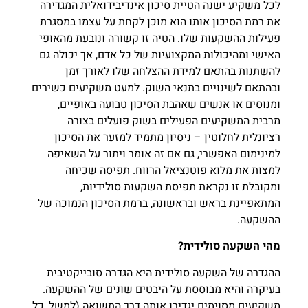
לכל משקיע ישנה הטיית סיכון אינדיבידואלית המגדירה
את רמת הסיכון אותו הוא מוכן לקחת על עצמו במסגרת
פעילות ההשקעות שלו. הטיה זו קשורה ונובעת מהאופי
האישי ומהיכולות המקצועיות של כל אדם, אך יכולה גם
להשתנות בהתאם למידת ההצלחה שלו לאורך זמן
ובהתאם לשינויים בתנאי השוק. למעט משקיעים כשירים
ומנוסים או אנשים שאהבת הסיכון טבועה באופיים,
מרבית המשקיעים הפעילים בשוק פועלים בצורה
רציונלית לחלוטין – ניסיון מתמיד למזער את הסיכון
למינימום האפשרי, גם אם זה אומר ויתור על השאיפה
למצות את מלוא פוטנציאל הרווח. תפיסה שכיחה
ומקובלת זו נקראת תפיסת השקעות סולידיות,
המתאפיינת בראש ובראשונה, ברמת הסיכון הנמוכה של
ההשקעה.
מהי השקעה סולידית?
ההגדרה של השקעה סולידית היא הגדרה סובייקטיבית
בעיקרה והיא מבוססת על היבטים שונים של ההשקעה.
משקיעים מסוימים יגדירו אותה דרך התשואה (למשל, כל