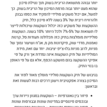
יותר גבוהה מתשואת הריבית בשוק תוך נטילת סיכון
שהוא מעט יותר גבוה מרמת הסיכון של הריבית בשוק. כך
למשל, אם יכול משקיע סולידי להפקיד את כספו בבנק
ולהרוויח ריבית של 3% בשנה ללא סיכון כלל, תיק
ההשקעות של משקיע כזה יכלול השקעות שיכולות לייצר
לו תשואות של 5%-7% ולכל היותר 10% בשנה. השקעות
סולידיות מומלצות בתיק כזה תכלולנה תעודות סל, קרנות
נאמנות, מדדי שוק, פיקדונות מק מ, אג"ח ושיעור נמוך של
מניות, לרוב מניות בלו-צ'יפ יציבות. יחד עם זאת, מידת
הסולידיות של תיק השקעות אינה נמדדת אך ורק על פי
אפיקי ההשקעה בהם מושקע הכסף, אלא גם על פי האופן
בו בנוי התיק.
בגיבוש של תיק השקעות סולידי מומלץ מאוד לפזר את
הסיכון בצורה אפקטיבית וישנן דרכים רבות לעשות זאת
ובראשן:
פיזור בין גאוגרפיות – השקעות במגוון ניירות ערך
ובנכסים פיננסיים במדינות שונות ובבורסות שונות