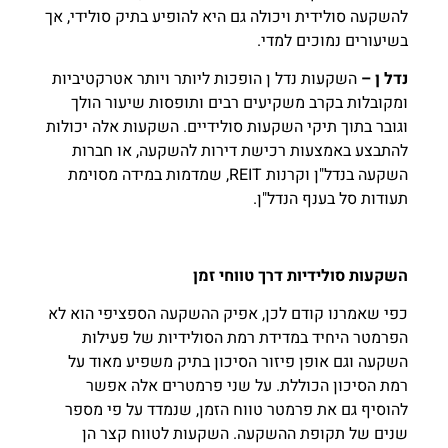
להשקעה סולידית ויכולה גם היא להופיע בתיק סולידי, אך
בשיעורים נמוכים למדי.
נדל ן –
השקעות נדל ן הופכות ליותר ויותר אטרקטיביות
ומקובלות בקרב משקיעים רבים ותופסות שיעור הולך
וגובר בתוך תיקי השקעות סולידיים. השקעות אלה יכולות
להתבצע באמצעות רכישת דירות להשקעה, או חברות
השקעה בנדל"ן וקרנות REIT, שמדמות במידה מסוימת
תעודות סל בענף הנדל"ן.
השקעות סולידיות דרך טווחי זמן
כפי שאמרנו קודם לכן, אפיק ההשקעה הספציפי הוא לא
הפרמטר היחיד במדידת רמת הסולידיות של פעילות
השקעה וגם אופן פיזור הסיכון בתיק משפיע מאוד על
רמת הסיכון הכוללת. על שני פרמטרים אלה אפשר
להוסיף גם את פרמטר טווח הזמן, שנמדד על פי מספר
שנים של תקופת ההשקעה. השקעות לטווח קצר הן