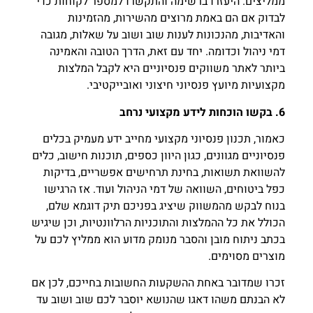
ממליצים. היעזרו ברשימה והתקשרו למספר לקוחות כדי
לבדוק אם הם באמת מרוצים מהשירות, מהזמינות
והאדיבות, מהנכונות לענות שוב ושוב על שאלות, מגובה
דמי ניהול וכדומה. יחד עם זאת, הדרך הטובה והאמינה
ביותר לאתר משווקים פנסיוניים היא לקבל המלצות
מקצועיות מיועץ פנסיוני חיצוני ואובייקטיבי.
6. בקשו הוכחות לידע מקצועי נרחב
כאמור, תכנון פנסיוני מקצועי מחייב ידע מעמיק בכלים
פנסיוניים מגוונים, כגון היוון כספים, תוכנות חישוב, כלים
להשוואת תשואות, בחינת תרחישים אפשריים, בדיקות
כפל ביטוחים, השוואה של דמי הניהול ועוד. אז הרגישו
בנוח לבקש מהמשווק שיציג בפניכם תיק דוגמא שלם,
הכולל את כל ההמלצות והתוכניות הרלוונטיות, וכן שיגיש
בכתב ניתוח מובן והסבר מנומק מדוע הוא ממליץ לכם על
מוצרים מסוימים.
זכרו שמדובר באחת ההשקעות החשובות בחייכם, לכן אם
לא הבנתם משהו דאגו שהנושא יוסבר לכם שוב ושוב עד