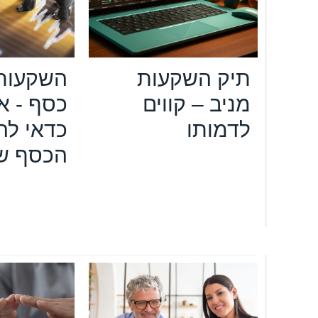
תיק השקעות
השקעות 
מניב – קווים
כסף - א
לדמותו
כדאי לה
הכסף ש