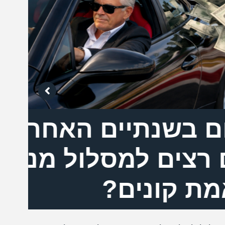
תיים האחרות:
אי
למסלול מניות -
מא
נים?
במטר
קובע