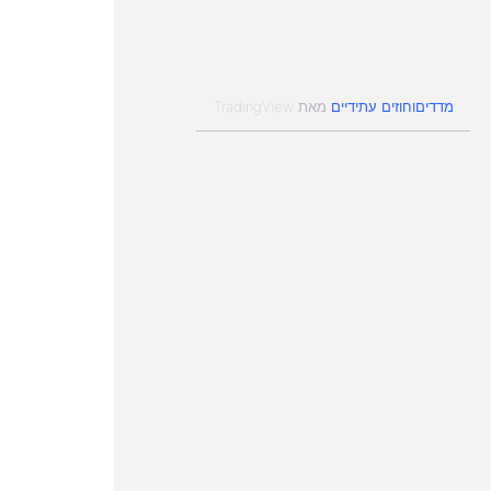
ים לעשות זאת בהתאם לבחירתם האישית ללא תשלו
המעסיק לכפות התנהלות אחרת. יחד…
מדדים
חוזים עתידיים