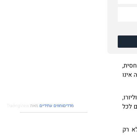
סית,
 אינו
יורו,
ם לכל
מדדים
חוזים עתידיים
א רק