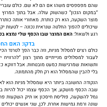
שהם מפספסים משהו אם הם לא שם. כולם עוברים ל
“במקום הנכון” כשהשוק עולה. אבל בתוך המרוץ 
מוצר השקעה, הוא רק כותרת. מאחורי אותה כותרת מ
שיכולים להפוך החלטה שנראית נכונה – לטעות יקר
רגע ולשאול:
האם המוצר שבו הכסף שלי נמצא בכ
בדקו: האם החס
כולם רצים למסלול מניות, וזה כבר הפך לטרנד הכי
לעבור למסלולים מנייתיים מתוך רצון “להרוויח 
ותשואות שמרגישות כמעט מובטחות. אבל דווקא כאן
בלי להבין שהמסלול הוא רק חלק מהתמונה.
הנקודה החשובה ביותר היא שמסלול מניות הוא לא
שבה הכסף מושקע, אך הכסף עצמו יכול להיות בתו
גמל להשקעה, פוליסת חיסכון או תיק השקעות פרטי.
שונה ורמת גמישות אחרת. לכן, שני אנשים יכולים ל