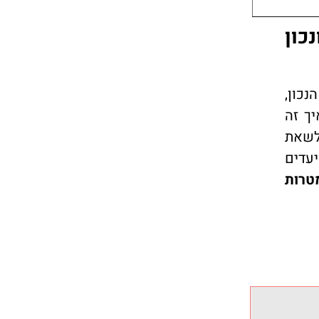
כון
נכון,
יך זה
לשאת
יעדים
טרות