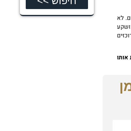
חיפוש >>
ם. לא
כאשר יתר הכסף מושקע
וכזים
 השקיעו את אותו
ן