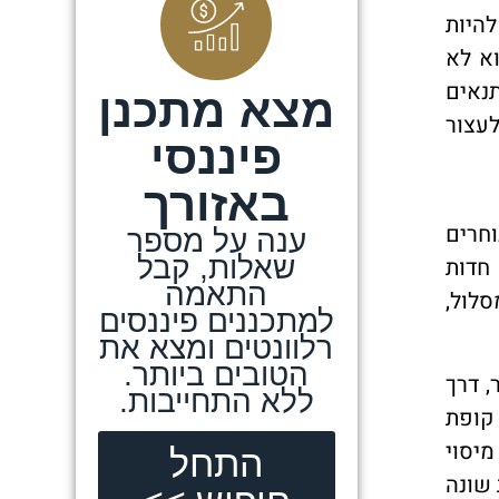
להיות
א לא
תנאים
מצא מתכנן
לעצור
פיננסי
באזורך
וחרים
ענה על מספר
שאלות, קבל
 חדות
התאמה
סלול,
למתכננים פיננסים
רלוונטים ומצא את
הטובים ביותר.
, דרך
ללא התחייבות.
 קופת
מיסוי
התחל
 שונה