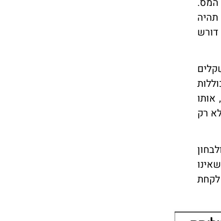
 המס.
תהיה
 דורש
ת משפיעות, מספיק להסתכל על סימולציה פשוטה. נניח אדם שמפקיד 1,000 שקלים
ויות הכוללות
עומדות על 0.8%, הוא עשוי להגיע לסכום של כ־473 אלף שקלים. לעומת זאת, אם העלויות הן רק 0.2%, אותו
 אלא רק
לבחון
שאינו
לול לקחת