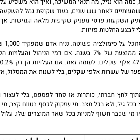
, כמה הוא נזיל, מה תנאי המשיכה, ואיך הוא משפיע על
 משמעותיים לאחר שש שנים, בעוד שקופת גמל להשקעה 
. תיק השקעות פרטי מעניק שקיפות מלאה וגמישות, אך
 לבצע החלטות פזיזות.
כדי להבין עד כמה העלויו
בחודש במשך 20 שנה במסלול מניות עם תשואה ממוצעת של 7% בשנה. אם דמי הניהול והעל
סתיים בכ-508 אלף שקלים. פער של עשרות אלפי שקלים, בלי לשנות את המסלול,
וך לחץ חברתי, כותרות או פחד לפספס, בלי לעצור ו
בכל גיל, ולא בכל מצב. מי שזקוק לכסף בטווח קצר, מי 
ל נפשית להתמודד עם ירידות של 30%-40%, או מי שכבר חשוף למניות בכל שאר המוצרים שלו, ע