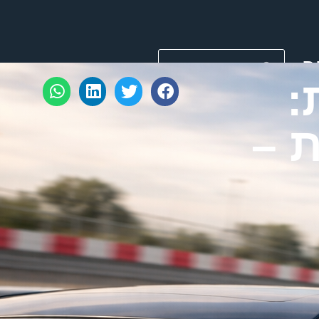
ר
:
 –