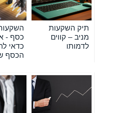
תיק השקעות
השקעות 
מניב – קווים
כסף - א
לדמותו
כדאי לה
הכסף ש