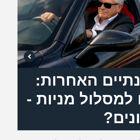
תיים האחרות:
אי
למסלול מניות -
מא
נים?
במטר
קובע