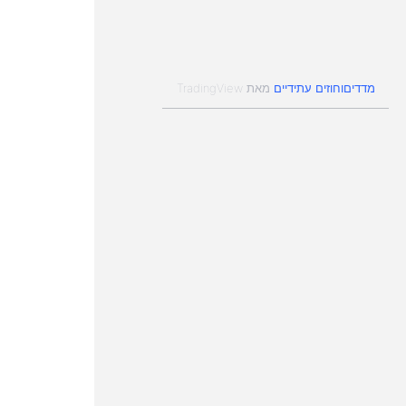
ים לעשות זאת בהתאם לבחירתם האישית ללא תשלו
המעסיק לכפות התנהלות אחרת. יחד…
מדדים
חוזים עתידיים